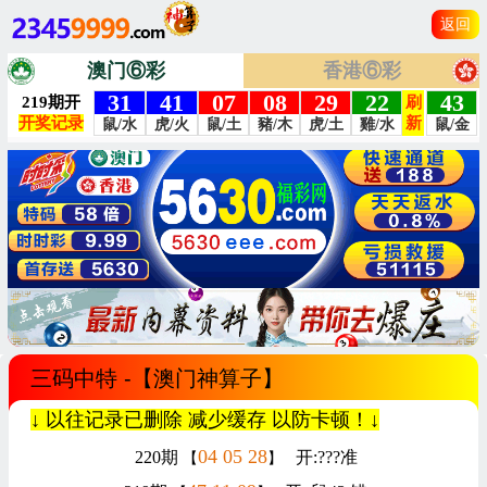
返回
澳门⑥彩
香港⑥彩