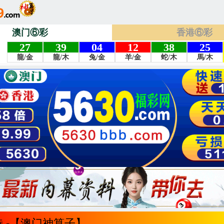
澳门⑥彩
香港⑥彩